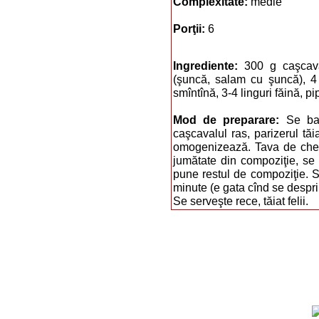
Complexitate:
medie
Porţii:
6
Ingrediente:
300 g caşcava
(şuncă, salam cu şuncă), 4 o
smîntînă, 3-4 linguri făină, p
Mod de preparare:
Se ba
caşcavalul ras, parizerul tăi
omogenizează. Tava de chec
jumătate din compoziţie, se 
pune restul de compoziţie. S
minute (e gata cînd se despri
Se serveşte rece, tăiat felii.