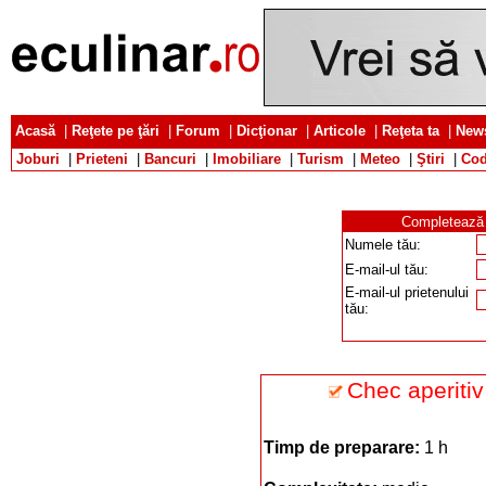
Acasă
|
Reţete pe ţări
|
Forum
|
Dicţionar
|
Articole
|
Reţeta ta
|
News
Joburi
|
Prieteni
|
Bancuri
|
Imobiliare
|
Turism
|
Meteo
|
Ştiri
|
Cod
Completează d
Numele tău:
E-mail-ul tău:
E-mail-ul prietenului
tău:
Chec aperitiv
Timp de preparare:
1 h