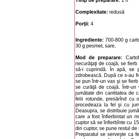
Timp de preparare:
1 h
Complexitate:
redusă
Porţii:
4
Ingrediente:
700-800 g carto
30 g pesmet, sare.
Mod de preparare:
Carto
necurăţaţi de coajă, se fierb 
să-i cuprindă. În apă, se
zdrobească. După ce s-au fier
se pun într-un vas şi se fierb
se curăţă de coajă. Într-un
jumătate din cantitatea de ca
felii rotunde, presărînd cu 
procedeaza la fel şi cu jum
Deasupra, se distribuie jumă
care a fost înfierbintat un m
cuptor să se înfierbînte cu 1
din cuptor, se pune restul de
Preparatul se serveşte ca fel