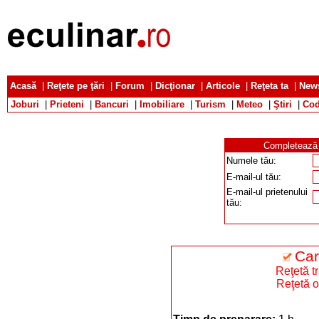
Acasă
|
Reţete pe ţări
|
Forum
|
Dicţionar
|
Articole
|
Reţeta ta
|
News
Joburi
|
Prieteni
|
Bancuri
|
Imobiliare
|
Turism
|
Meteo
|
Ştiri
|
Cod
Completează d
Numele tău:
E-mail-ul tău:
E-mail-ul prietenului
tău:
Car
Reţetă t
Reţetă o