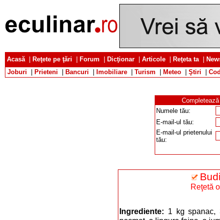
Acasă
|
Reţete pe ţări
|
Forum
|
Dicţionar
|
Articole
|
Reţeta ta
|
News
Joburi
|
Prieteni
|
Bancuri
|
Imobiliare
|
Turism
|
Meteo
|
Ştiri
|
Cod
Completează d
Numele tău:
E-mail-ul tău:
E-mail-ul prietenului
tău:
Bud
Reţetă o
Ingrediente:
1 kg spanac, 3