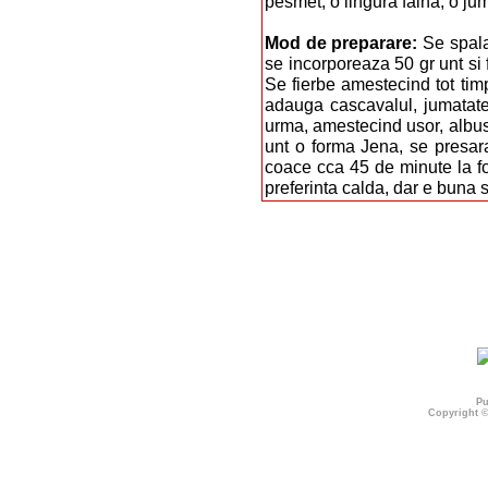
pesmet, o lingura faina, o jum
Mod de preparare:
Se spala
se incorporeaza 50 gr unt si 
Se fierbe amestecind tot tim
adauga cascavalul, jumatate
urma, amestecind usor, albus
unt o forma Jena, se presar
coace cca 45 de minute la fo
preferinta calda, dar e buna si
Pu
Copyright 