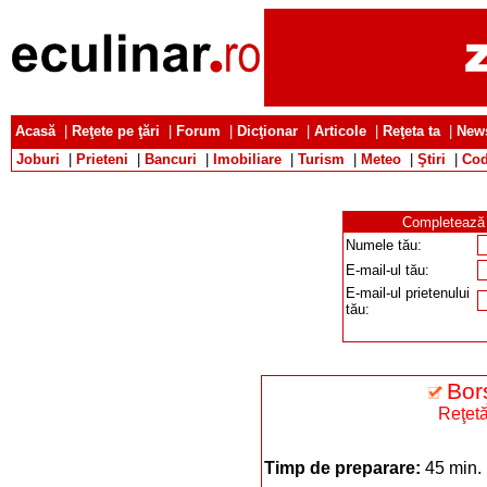
Acasă
|
Reţete pe ţări
|
Forum
|
Dicţionar
|
Articole
|
Reţeta ta
|
News
Joburi
|
Prieteni
|
Bancuri
|
Imobiliare
|
Turism
|
Meteo
|
Ştiri
|
Cod
Completează d
Numele tău:
E-mail-ul tău:
E-mail-ul prietenului
tău:
Bor
Reţet
Timp de preparare:
45 min.