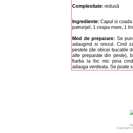
Complexitate:
redusă
Ingrediente:
Capul si coada d
patrunjel, 1 ceapa mare, 1 li
Mod de preparare:
Se pune
adaugind si orezul. Cind z
pestele (de obicei bucatile d
alte preparate din peste), b
fiarba la foc mic pina cin
adauga verdeata. Se poate ser
Pu
Copyright 