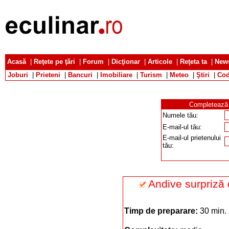
Acasă
|
Reţete pe ţări
|
Forum
|
Dicţionar
|
Articole
|
Reţeta ta
|
News
Joburi
|
Prieteni
|
Bancuri
|
Imobiliare
|
Turism
|
Meteo
|
Ştiri
|
Cod
Completează d
Numele tău:
E-mail-ul tău:
E-mail-ul prietenului
tău:
Andive surpriză 
Timp de preparare:
30 min.