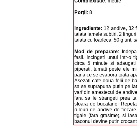
Complexitate:
medie
Porţii:
8
Ingrediente:
12 andive, 32 f
taiata lamele subtiri, 2 lingur
taiata cu foarfeca, 50 g unt, s
Mod de preparare:
Indepar
fasii. Incingeti untul intr-o 
circa 5 minute si adaugati 
piperati, turnati peste ele m
pana ce se evapora toata ap
Asezati cate doua felii de b
sa se suprapuna putin pe latu
varf din amestecul de andive 
fara sa le strangeti prea ta
sfoara de bucatarie. Repeta
rulouri de andive de fiecare 
tigaie (fara grasime), si la
baconul devine putin crocant