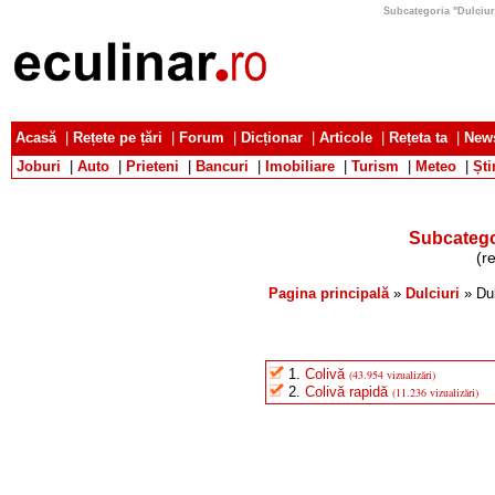
Subcategoria "Dulciuri 
Acasă
|
Rețete pe țări
|
Forum
|
Dicționar
|
Articole
|
Rețeta ta
|
News
Joburi
|
Auto
|
Prieteni
|
Bancuri
|
Imobiliare
|
Turism
|
Meteo
|
Ști
Subcategor
(r
Pagina principală
»
Dulciuri
» Dul
1.
Colivă
(43.954 vizualizări)
2.
Colivă rapidă
(11.236 vizualizări)