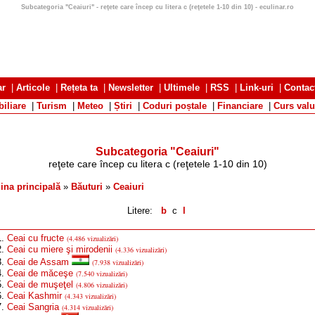
Subcategoria "Ceaiuri" - reţete care încep cu litera c (reţetele 1-10 din 10) - eculinar.ro
ar
|
Articole
|
Rețeta ta
|
Newsletter
|
Ultimele
|
RSS
|
Link-uri
|
Contac
iliare
|
Turism
|
Meteo
|
Știri
|
Coduri poștale
|
Financiare
|
Curs valu
Subcategoria "Ceaiuri"
reţete care încep cu litera c
(reţetele 1-10 din 10)
ina principală
»
Băuturi
»
Ceaiuri
Litere:
b
c
l
1.
Ceai cu fructe
(4.486 vizualizări)
2.
Ceai cu miere şi mirodenii
(4.336 vizualizări)
3.
Ceai de Assam
(7.938 vizualizări)
4.
Ceai de măceşe
(7.540 vizualizări)
5.
Ceai de muşeţel
(4.806 vizualizări)
6.
Ceai Kashmir
(4.343 vizualizări)
7.
Ceai Sangria
(4.314 vizualizări)