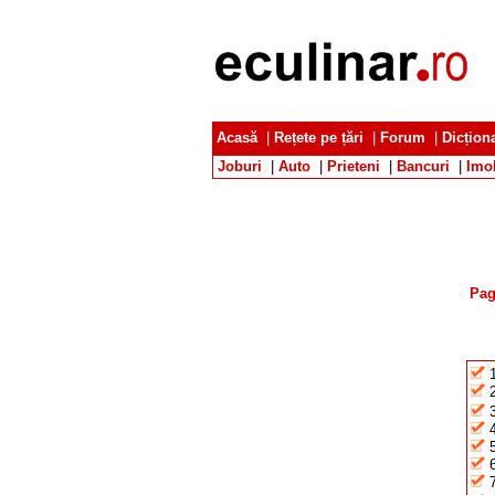
Acasă
|
Rețete pe țări
|
Forum
|
Dicțion
Joburi
|
Auto
|
Prieteni
|
Bancuri
|
Imob
Pag