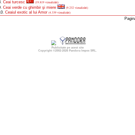
8.
Ceai turcesc
(19.819 vizualizări)
9.
Ceai verde cu ghimbir şi miere
(9.232 vizualizări)
0.
Ceaiul exotic al lui Amor
(4.339 vizualizări)
Pagin
Publicitate pe acest site
Copyright ©2002-2026
Pandora Impex SRL
.