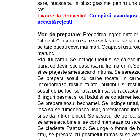
sare, nucsoara. In plus: grasime pentru uns
ras.
Livrare la domiciliu!
Cumpără avantajos i
această reţetă!
Mod de preparare:
Pregatirea ingredientelor
"al dente" in apa cu sare si se lasa sa se scur
se taie bucati ceva mai mari. Ceapa si usturoiu
marunt.
Prajitul carnii. Se incinge uleiul si se calesc i
pana ce devin sticloase (sa nu fie maronii). S
si se prajeste amestecand intruna. Se sareaza
Se prepara sosul cu carne tocata. In carne
incorporeaza rosiile taiate, bulionul si rest
sosul de pe foc, se lasa putin sa se raceasc
3 linguri pesmet si oul batut si se condimentea
Se prepara sosul bechamel. Se incinge untul,
lasa sa se rumeneasca usor, amestecand intru
si se da intr-un clocot. Se ia sosul de pe foc,
se amesteca bine si se condimenteaza cu sare
Se cladeste Pastitsio. Se unge o forma de b
cm), se presara cu pesmetul ramas si se as