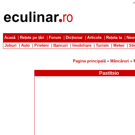
P
Acasă
|
Rețete pe țări
|
Forum
|
Dicționar
|
Articole
|
Rețeta ta
|
News
Joburi
|
Auto
|
Prieteni
|
Bancuri
|
Imobiliare
|
Turism
|
Meteo
|
Ști
Pagina principală
»
Mâncăruri
»
Pastitsio