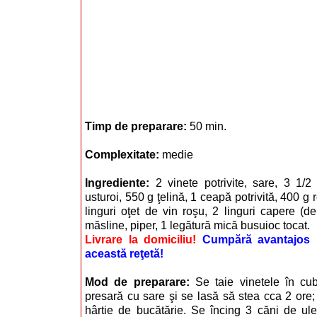
Timp de preparare:
50 min.
Complexitate:
medie
Ingrediente:
2 vinete potrivite, sare, 3 1/2
usturoi, 550 g ţelină, 1 ceapă potrivită, 400 g r
linguri oţet de vin roşu, 2 linguri capere (d
măsline, piper, 1 legătură mică busuioc tocat.
Livrare la domiciliu!
Cumpără avantajos i
această reţetă!
Mod de preparare:
Se taie vinetele în cu
presară cu sare şi se lasă să stea cca 2 ore; 
hârtie de bucătărie. Se încing 3 căni de ulei