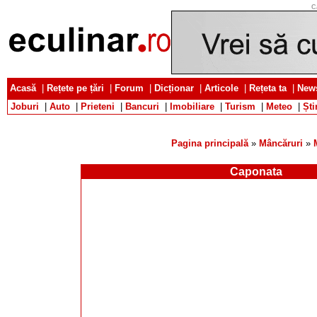
C
Acasă
|
Rețete pe țări
|
Forum
|
Dicționar
|
Articole
|
Rețeta ta
|
News
Joburi
|
Auto
|
Prieteni
|
Bancuri
|
Imobiliare
|
Turism
|
Meteo
|
Ști
Pagina principală
»
Mâncăruri
»
Caponata