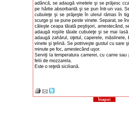
adâncă, se adaugă vinetele şi se prăjesc cca
pe hârtie absorbantă şi se pun într-un vas. Se
cubuleţe şi se prăjeşte în uleiul rămas în ti
scurge şi se pune peste vinete. Separat, se înc
căleşte ceapa tăiată peştişori, amestecând, s
adaugă roşiile tăiate cubuleţe şi se mai las
adaugă zahărul, oţetul, caperele, măslinele, 
vinete şi ţelină. Se potriveşte gustul cu sare ş
minute pe foc, amestecând uşor.
Serviţi la temperatura camerei, cu carne sau 
felii de mozzarela.
Este o reţetă siciliană.
Înapoi