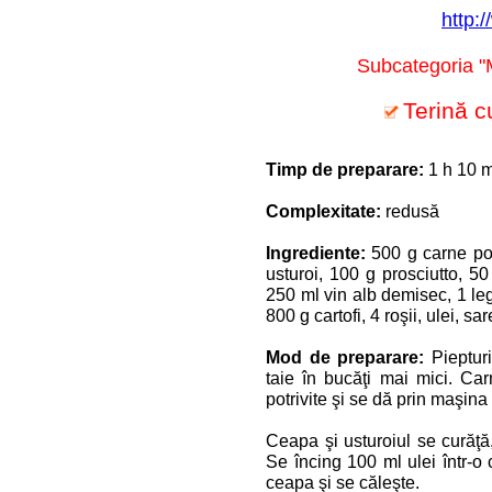
http:/
Subcategoria "
Terină c
Timp de preparare:
1 h 10 m
Complexitate:
redusă
Ingrediente:
500 g carne por
usturoi, 100 g prosciutto, 5
250 ml vin alb demisec, 1 leg
800 g cartofi, 4 roşii, ulei, sar
Mod de preparare:
Pieptur
taie în bucăţi mai mici. Ca
potrivite şi se dă prin maşin
Ceapa şi usturoiul se curăţă
Se încing 100 ml ulei într-o
ceapa şi se căleşte.