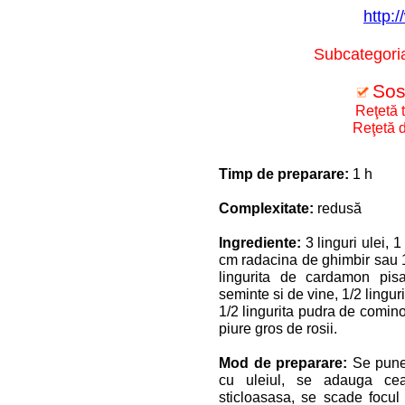
http:/
Subcategoria
Sos
Reţetă t
Reţetă d
Timp de preparare:
1 h
Complexitate:
redusă
Ingrediente:
3 linguri ulei, 
cm radacina de ghimbir sau 1 
lingurita de cardamon pisa
seminte si de vine, 1/2 lingu
1/2 lingurita pudra de comino
piure gros de rosii.
Mod de preparare:
Se pune 
cu uleiul, se adauga cea
sticloasasa, se scade focul