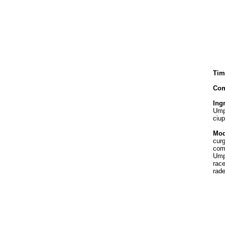
Tim
Com
Ing
Ump
ciup
Mod
cur
com
Ump
rac
rade