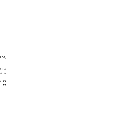
ine,
e sa
arna
a se
i se