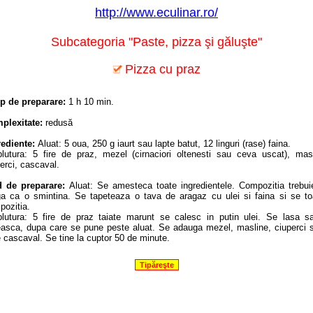
http://www.eculinar.ro/
Subcategoria "Paste, pizza şi găluşte"
Pizza cu praz
p de preparare:
1 h 10 min.
plexitate:
redusă
rediente:
Aluat: 5 oua, 250 g iaurt sau lapte batut, 12 linguri (rase) faina.
lutura: 5 fire de praz, mezel (cirnaciori oltenesti sau ceva uscat), masl
erci, cascaval.
 de preparare:
Aluat: Se amesteca toate ingredientele. Compozitia trebui
ga ca o smintina. Se tapeteaza o tava de aragaz cu ulei si faina si se to
pozitia.
lutura: 5 fire de praz taiate marunt se calesc in putin ulei. Se lasa s
easca, dupa care se pune peste aluat. Se adauga mezel, masline, ciuperci s
 cascaval. Se tine la cuptor 50 de minute.