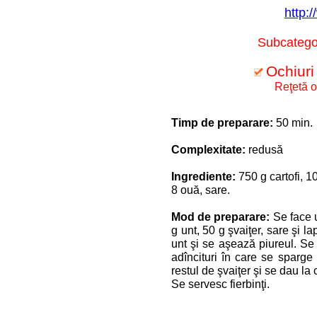
http:/
Subcategor
Ochiuri 
Reţetă o
Timp de preparare:
50 min.
Complexitate:
redusă
Ingrediente:
750 g cartofi, 1
8 ouă, sare.
Mod de preparare:
Se face u
g unt, 50 g şvaiţer, sare şi l
unt şi se aşează piureul. Se 
adîncituri în care se sparge 
restul de şvaiţer şi se dau la
Se servesc fierbinţi.