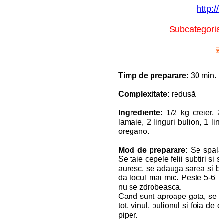
http:/
Subcategoria
Timp de preparare:
30 min.
Complexitate:
redusă
Ingrediente:
1/2 kg creier, 
lamaie, 2 linguri bulion, 1 li
oregano.
Mod de preparare:
Se spala
Se taie cepele felii subtiri si
auresc, se adauga sarea si b
da focul mai mic. Peste 5-6
nu se zdrobeasca.
Cand sunt aproape gata, se
tot, vinul, bulionul si foia d
piper.