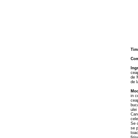
Tim
Com
Ing
ceap
de 
de l
Mod
in c
ceap
buca
ulei
Cand
cele
Se c
se p
toa
firi