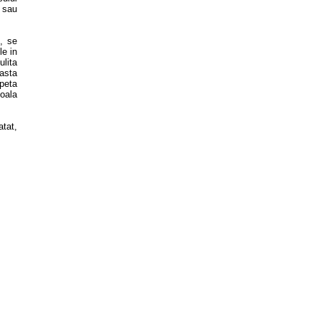
t sau
, se
le in
ulita
pasta
peta
oala
atat,