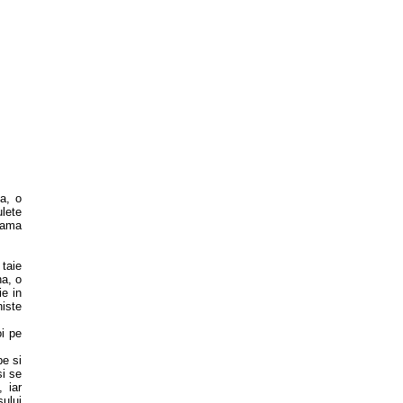
na, o
ulete
eama
 taie
na, o
ie in
niste
oi pe
pe si
si se
 iar
sului