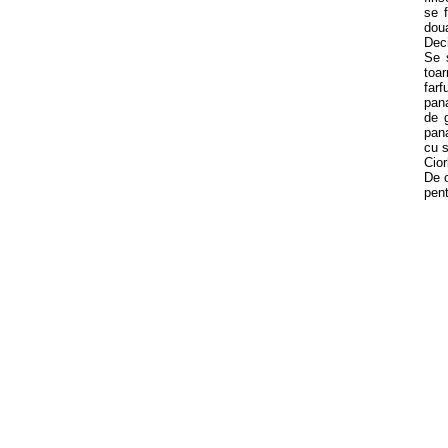
se f
doua
Deci
Se 
toar
farf
pana
de 
pan
cu 
Cior
De o
pent