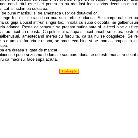
ace cand totul este fiert pentru ca nu mai lasi focul aprins decat un minu
, cat isi schimba culoarea.
 se pune macrisul si se amesteca usor de doua-trei ori.
stinge focul si se iau doua oua si-o farfurie adanca. Se sparge cate un ou
na cu grija albusul intr-un singur loc, in oala cu supa clocotita, iar galbenusuri
uria adanca. Peste galbenusuri se presara putina sare si le freci bine cu furc
 s-au facut ca o pasta. Cu polonicul ia supa si incet, incet, se picura peste 
galbenusuri, amestecand mereu cu furculita, ca sa nu se coaguleze. Se re
a s-a umplut farfuria cu supa, se amesteca bine si se toarna compozitia in 
supa.
ba era dreasa si gata de mancat.
bicei se pune si zeama de lamaie sau bors, daca se doreste mai acra decat 
ru ca macrisul face supa acruta.