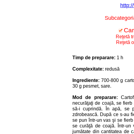
http:/
Subcategori
Car
Reţetă t
Reţetă o
Timp de preparare:
1 h
Complexitate:
redusă
Ingrediente:
700-800 g carto
30 g pesmet, sare.
Mod de preparare:
Carto
necurăţaţi de coajă, se fierb 
să-i cuprindă. În apă, se
zdrobească. După ce s-au fier
se pun într-un vas şi se fierb
se curăţă de coajă. Într-un
jumătate din cantitatea de ca